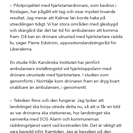
– Pilotprojektet med hjärtstartardrönare, som bedrivs i
Roslagen, har pågått ett tag och visar mycket lovande
resultat. Jag menar att Kalmar län borde haka på
utvecklingen tidigt. Vi har stora områden med glesbygd
och skärgård där det tar tid för ambulansen att komma
fram. Då kan en drönare utrustad med hjärtstartare rädda
liv, säger Pierre Edström, oppositionslandstingsråd för
Liberalerna.
En studie från Karolinska Institutet har jämfört
ambulansers inställningstid vid hjärtstoppslarm med
drönare utrustade med hjärtstartare. I studien som
genomförts i Norrtälje kom drönaren fram en dryg kvart
snabbare än ambulansen, i genomsnitt.
– Tekniken finns och den fungerar. Jag tycker att
landstinget ska börja utreda detta nu, så att vi får en bild
av var drönarna ska stationeras, hur landstinget ska
samverka med SOS Alarm och kommunernas
räddningstjänst samt vad kostnaden blir. Det är viktigt att
vara beredd inför framtiden. Jag är besviken på den