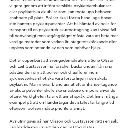
dessa medarbetare bättre villkor och resurser. Det skulle
vi göra genom att införa särskilda psykiatriambulanser
eller psykiatriska akutbilar som kan möta upp behoven
snabbare på plats. Poliser ska i första hand jaga bovar,
inte hantera psykiatripatienter. Att bli hämtad av polis för
transport till en psykiatrisk akutmottagning kan i vissa fall
bli nödvändigt men utgångsläget måste vara att hitta mer
värdiga metoder som varken är integritetskränkande eller
upplevs som hotande av den som behöver hjälp.
Det är uppenbart att Sverigedemokraterna Sune Olsson
och Leif Gustavsson nu försöker backa undan från sina
påståenden om att poliser och chaufförer inom
sjukreseverksamhet ska vara första linjen i den akuta
psykiatrin. Man menar bland annat att omhändertagande
av akuta patienter skulle ske snabbare om polis används
oftare. Verkligheten talar ett annat språk. Det finns många
exempel på att omhändertagandet istället tar längre tid
eftersom polisen måste prioritera annat.
Avslutningsvis så har Olsson och Gustavsson rätt i en sak.
Jag klädde mig i svart den dag SD tog plats i