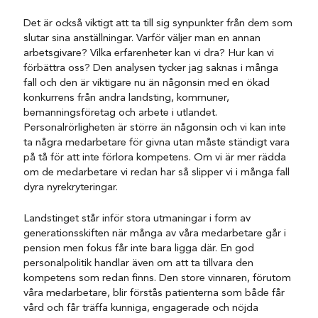
Det är också viktigt att ta till sig synpunkter från dem som
slutar sina anställningar. Varför väljer man en annan
arbetsgivare? Vilka erfarenheter kan vi dra? Hur kan vi
förbättra oss? Den analysen tycker jag saknas i många
fall och den är viktigare nu än någonsin med en ökad
konkurrens från andra landsting, kommuner,
bemanningsföretag och arbete i utlandet.
Personalrörligheten är större än någonsin och vi kan inte
ta några medarbetare för givna utan måste ständigt vara
på tå för att inte förlora kompetens. Om vi är mer rädda
om de medarbetare vi redan har så slipper vi i många fall
dyra nyrekryteringar.
Landstinget står inför stora utmaningar i form av
generationsskiften när många av våra medarbetare går i
pension men fokus får inte bara ligga där. En god
personalpolitik handlar även om att ta tillvara den
kompetens som redan finns. Den store vinnaren, förutom
våra medarbetare, blir förstås patienterna som både får
vård och får träffa kunniga, engagerade och nöjda