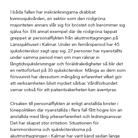
I båda fallen har inskränkningarna drabbat
kvinnosjukvården, en sektor som den rödgröna
majoriteten annars slår sig för bröstet och berömmer sig
själva för. Ett annat exempel där de rödgröna tappat
greppet är personalflykten från akutmottagningen på
Länssjukhuset i Kalmar. Under en femårsperiod har 45
sjuksköterskor sagt upp sig. 27 personer har nyanställts
under samma period men om man räknar in
långtidssjukskrivningar och föräldraledigheter så blir det
en nettoförlust på 30 sjuksköterskor. Många av dem som
försvunnit har dessutom mångårig erfarenhet vilket gör
att verksamheten blivit mycket sårbar. Vårdförbundet
varnar också för att patientsäkerheten kan äventyras.
Orsaken till personalflykten är enligt anställda brister i
lönepolitiken där nyanställda i flera fall fått högre lön än
anställda med lång yrkeserfarenhet och ledningsansvar.
Det har skapat stor irritation. Situationen för
barnmorskorna och sjuksköterskorna på
akutmottagningen i Kalmar har varit känd sedan länge