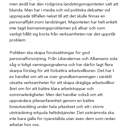
men ändå har den rödgröna landstingsmajoriteten valt att
blunda. Man har i media och vid politiska debatter vid
upprepade tillfällen nekat till att det skulle finnas en
personalflykt inom landstinget. Majoriteten har helt enkelt
inte tagit bemanningsproblemen på allvar och som
vanligt hållit sig borta från verksamheten när det uppstår
problem.
Politiken ska skapa förutsättningar för god
personalförsörjning. Från Liberalernas och Alliansens sida
såg vi tidigt varningssignalerna och har därför lagt flera
skarpa förslag för att förbättra arbetsvillkoren. Det har t
ex handlat om att se över grundbemanningen i särskilt
utsatta verksamheter för att skapa drägliga arbetsvillkor
året om för att bättre klara arbetstoppar och
sommarledigheter. Men det handlar också om att
uppvärdera yrkeserfarenhet genom en bättre
löneutveckling under hela yrkeslivet och att i större
utsträckning erbjuda heltidstjänster. Det sistnämnda ska
inte bara gälla för nyanställda utan även dem som redan
arbetar hos oss.