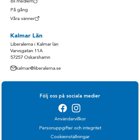
Bli medlem
På gång
Våra vänner
Kalmar Län
Liberalerna i Kalmar län
Varvsgatan 11A
57257 Oskarshamn
kalmar@liberalerna.se
Följ oss på sociala medier
Användarvillkor
Personuppgifter och integritet
Cookieinställningar