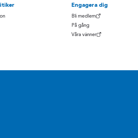
itiker
Engagera dig
son
Bli medlem
På gång
Våra vänner