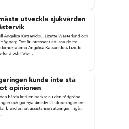
måste utveckla sjukvården
ästervik
till Angelica Katsanidou, Lizette Wästerlund och
 Högberg Det är intressant att läsa de tre
ldemokraterna Angelica Katsanidou, Lizette
erlund och Peter…
eringen kunde inte stå
ot opinionen
 den hårda kritiken backar nu den rödgröna
ingen och ger nya direktiv till utredningen om
där bland annat assistansersättningen ingår.
…