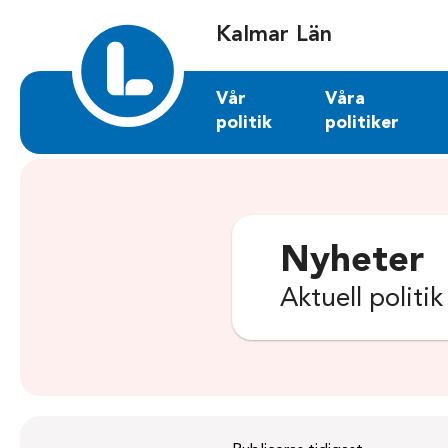
Sök på kalmar-lan.liberalerna.se
Kalmar Län
Vår
Våra
politik
politiker
Nyheter
Aktuell politi