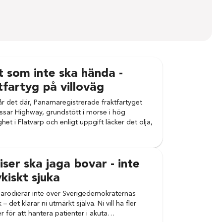
 som inte ska hända -
tfartyg på villoväg
år det där, Panamaregistrerade fraktfartyget
sar Highway, grundstött i morse i hög
ghet i Flatvarp och enligt uppgift läcker det olja,
…
iser ska jaga bovar - inte
kiskt sjuka
arodierar inte över Sverigedemokraternas
k – det klarar ni utmärkt själva. Ni vill ha fler
er för att hantera patienter i akuta…