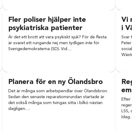
Fler poliser hjälper inte
Vi 
psykiatriska patienter
i V
Är det ett brott att vara psykiskt sjuk? För de flesta
Svar 
är svaret ett rungande nej men tydligen inte för
Peter
Sverigedemokraterna (SD). Vid…
socia
Wäst
Planera för en ny Ölandsbro
Reg
em
Det är många som arbetspendlar över Ölandsbron.
Sedan den senaste reparationsrundan startade är
Efter
det också många som tvingas sitta i bilkö nästan
reger
dagligen.…
LSS, 
Idag