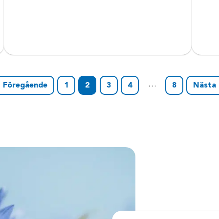
…
 Föregående
1
2
3
4
8
Nästa