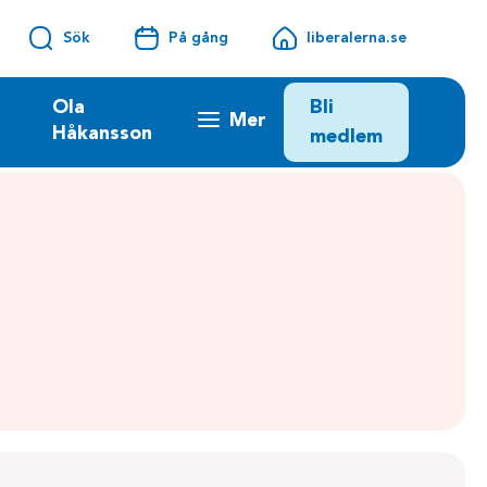
Sök
På gång
liberalerna.se
Bli
Ola
Mer
Håkansson
medlem