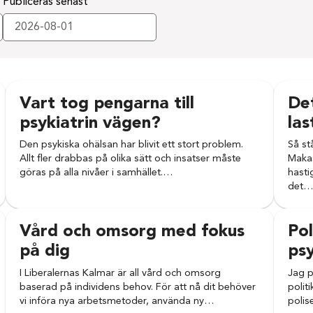
Publiceras senast
Vart tog pengarna till
Det
psykiatrin vägen?
las
Den psykiska ohälsan har blivit ett stort problem.
Så st
Allt fler drabbas på olika sätt och insatser måste
Makas
göras på alla nivåer i samhället.…
hasti
det
Vård och omsorg med fokus
Pol
på dig
psy
I Liberalernas Kalmar är all vård och omsorg
Jag p
baserad på individens behov. För att nå dit behöver
politi
vi införa nya arbetsmetoder, använda ny…
polis