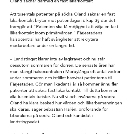
Öland saknar därmed en fast läkarkontakt.
Att tusentals patienter på södra Öland saknar en fast
läkarkontakt bryter mot patientlagen 6 kap 3§ där det
framgår att ”Patienten ska få möjlighet att välja en fast
läkarkontakt inom primärvården.” Färjestadens
hälsocentral har haft svårigheter att rekrytera
medarbetare under en längre tid.
– Landstinget klarar inte av lagkravet och nu står
dessutom sommaren för dörren. De senaste åren har
man stängt hälsocentralen i Mörbylånga ett antal veckor
under sommaren och istället hänvisat patienterna till
Färjestaden. Gör man likadant i år så kommer ännu fler
patienter att sakna fast läkarkontakt. Till detta kommer
alla tusentals turister. Nu vill vi och invånarna på södra
Öland ha klara besked hur vården och läkarbemanningen
ska klaras, säger Sebastian Hallén, ordförande för
Liberalerna på södra Öland och kandidat i
landstingsvalet.