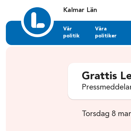
Sök på kalmar-lan.liberalerna.se
Kalmar Län
Vår
Våra
politik
politiker
Grattis L
Pressmeddelan
Torsdag 8 mar