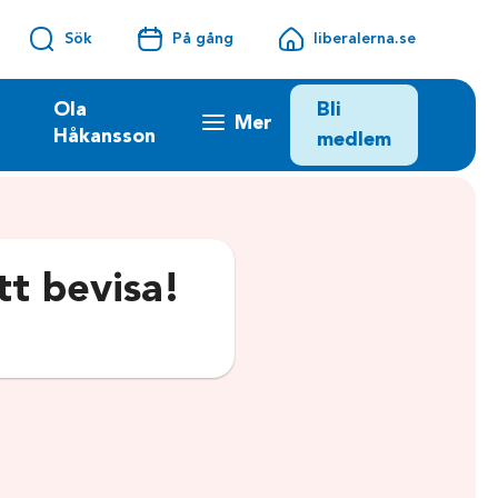
Sök
På gång
liberalerna.se
Bli
Ola
Mer
Håkansson
medlem
tt bevisa!