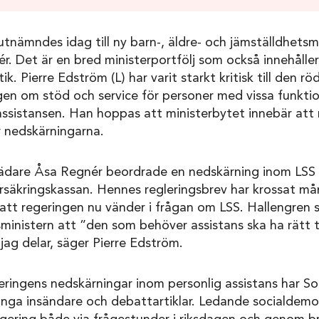
utnämndes idag till ny barn-, äldre- och jämställdhetsmi
. Det är en bred ministerportfölj som också innehåller
ik. Pierre Edström (L) har varit starkt kritisk till den 
gen om stöd och service för personer med vissa funkti
assistansen. Han hoppas att ministerbytet innebär att
 nedskärningarna.
rädare Åsa Regnér beordrade en nedskärning inom LSS 
Försäkringskassan. Hennes regleringsbrev har krossat m
 att regeringen nu vänder i frågan om LSS. Hallengren
ministern att ”den som behöver assistans ska ha rätt ti
ag delar, säger Pierre Edström.
eringens nedskärningar inom personlig assistans har S
ånga insändare och debattartiklar. Ledande socialdemok