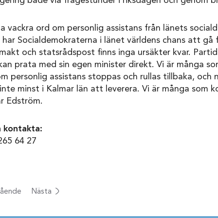
regering både via frågestunder i riksdagen och genom bre
a vackra ord om personlig assistans från länets social
har Socialdemokraterna i länet världens chans att gå fr
kt och statsrådspost finns inga ursäkter kvar. Partid
 kan prata med sin egen minister direkt. Vi är många so
 personlig assistans stoppas och rullas tillbaka, och nu
nte minst i Kalmar län att leverera. Vi är många som k
ar Edström.
 kontakta:
265 64 27
ående
Nästa