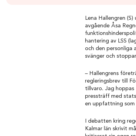
Lena Hallengren (S) 
avgående Åsa Regnér
funktionshinderspolit
hantering av LSS (la
och den personliga 
svänger och stoppar
– Hallengrens föret
regleringsbrev till 
tillvaro. Jag hoppas
pressträff med stats
en uppfattning som j
I debatten kring reg
Kalmar län skrivit m