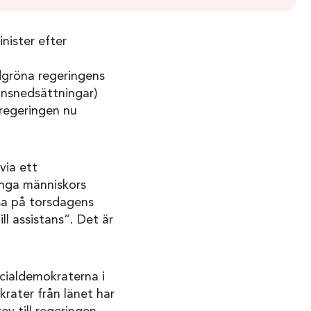
nister efter
rödgröna regeringens
onsnedsättningar)
 regeringen nu
via ett
ånga människors
 sa på torsdagens
ll assistans”. Det är
ocialdemokraterna i
rater från länet har