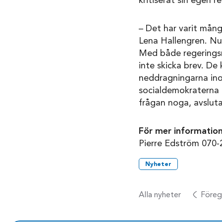
kritiserat sin egen 
– Det har varit mång
Lena Hallengren. Nu 
Med både regeringsma
inte skicka brev. De
neddragningarna inom
socialdemokraterna i
frågan noga, avslut
För mer information
Pierre Edström 070-
Nyheter
Alla nyheter
Föreg