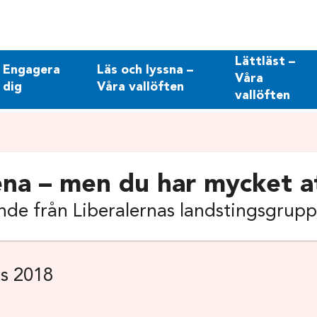
Lättläst –
Engagera
Läs och lyssna –
Våra
dig
Våra vallöften
vallöften
ena – men du har mycket a
de från Liberalernas landstingsgrupp
s 2018