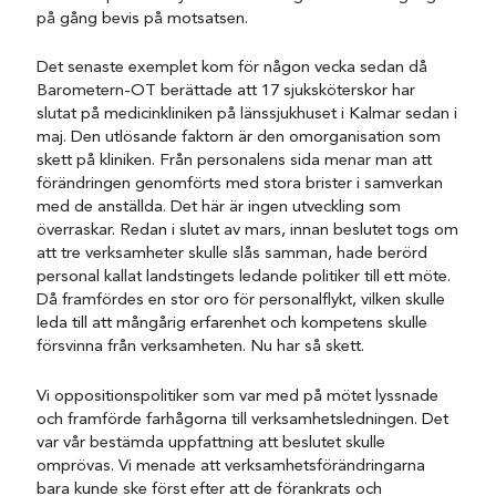
på gång bevis på motsatsen.
Det senaste exemplet kom för någon vecka sedan då
Barometern-OT berättade att 17 sjuksköterskor har
slutat på medicinkliniken på länssjukhuset i Kalmar sedan i
maj. Den utlösande faktorn är den omorganisation som
skett på kliniken. Från personalens sida menar man att
förändringen genomförts med stora brister i samverkan
med de anställda. Det här är ingen utveckling som
överraskar. Redan i slutet av mars, innan beslutet togs om
att tre verksamheter skulle slås samman, hade berörd
personal kallat landstingets ledande politiker till ett möte.
Då framfördes en stor oro för personalflykt, vilken skulle
leda till att mångårig erfarenhet och kompetens skulle
försvinna från verksamheten. Nu har så skett.
Vi oppositionspolitiker som var med på mötet lyssnade
och framförde farhågorna till verksamhetsledningen. Det
var vår bestämda uppfattning att beslutet skulle
omprövas. Vi menade att verksamhetsförändringarna
bara kunde ske först efter att de förankrats och