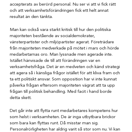
accepterats av berörd personal. Nu ser vi att vi fick rätt
och att verksamhetsförändringen fick ett helt annat
resultat än den tänkta.
Man kan också vara starkt kritisk till hur den politiska
majoriteten bestående av socialdemokrater,
vänsterpartister och miljöpartister agerat. Företrädare
från majoriteten medverkade på mötet i mars och hörde
medarbetarnas oro. Man lyssnade men agerade inte.
Istället hänvisade de till att förändringen var en
verksamhetsfråga. Det är en medveten och känd strategi
att agera så i känsliga frågor istället för att kliva fram och
ta ett politiskt ansvar. Som opposition har vi inte kunnat
påverka frågan eftersom majoriteten vägrat att ta upp
frågan till politisk behandling. Med facit i hand borde
detta skett.
Det går inte att flytta runt medarbetares kompetens hur
som helst i verksamheten. De är inga utbytbara brickor
som bara kan flyttas runt. Då misstar man sig.
Personalrörligheten har aldrig varit så stor som nu. Vi kan